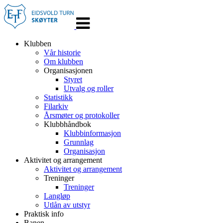
Veksle
navigasjon
Klubben
Vår historie
Om klubben
Organisasjonen
Styret
Utvalg og roller
Statistikk
Filarkiv
Årsmøter og protokoller
Klubbhåndbok
Klubbinformasjon
Grunnlag
Organisasjon
Aktivitet og arrangement
Aktivitet og arrangement
Treninger
Treninger
Langløp
Utlån av utstyr
Praktisk info
Banen