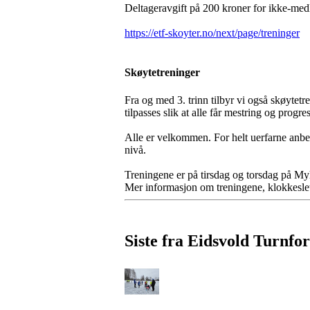
Deltageravgift på 200 kroner for ikke-me
https://etf-skoyter.no/next/page/treninger
Skøytetreninger
Fra og med 3. trinn tilbyr vi også skøytet
tilpasses slik at alle får mestring og progresj
Alle er velkommen. For helt uerfarne anbefa
nivå.
Treningene er på tirsdag og torsdag på My
Mer informasjon om treningene, klokkeslett
Siste fra Eidsvold Turnfo