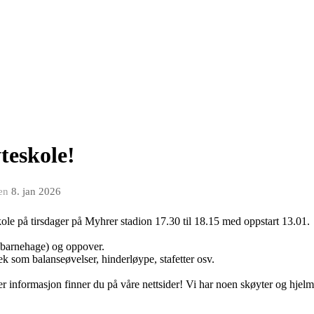
teskole!
en
8. jan 2026
ole på tirsdager på Myhrer stadion 17.30 til 18.15 med oppstart 13.01.
 i barnehage) og oppover.
k som balanseøvelser, hinderløype, stafetter osv.
nformasjon finner du på våre nettsider! Vi har noen skøyter og hjelmer