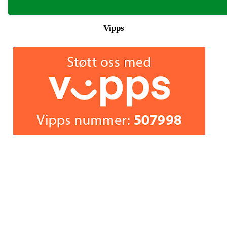
Vipps
Eidsvold Turn Skøyter skal