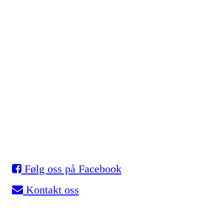
Eidsvold Turnforening
Skøyter
Myhrer stadion, 2080 Eidsvoll
Org. nr.: 993 531 901
Følg oss på Facebook
Kontakt oss