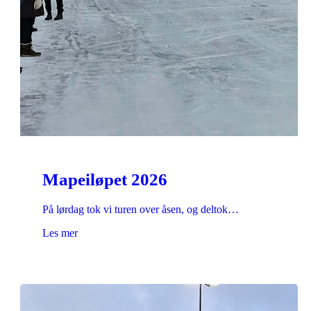
Mapeiløpet 2026
På lørdag tok vi turen over åsen, og deltok…
Les mer