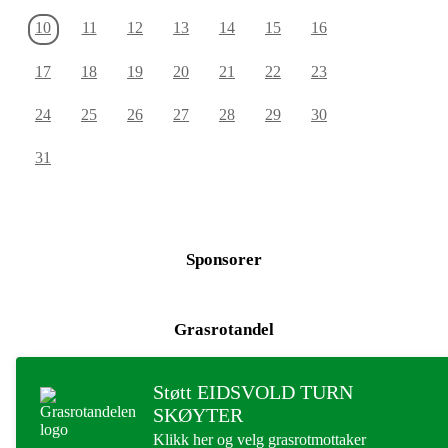
10
11
12
13
14
15
16
17
18
19
20
21
22
23
24
25
26
27
28
29
30
31
Sponsorer
Grasrotandel
Støtt EIDSVOLD TURN
SKØYTER
Klikk her og velg grasrotmottaker