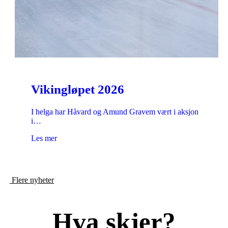
Vikingløpet 2026
I helga har Håvard og Amund Gravem vært i aksjon
i…
Les mer
Flere nyheter
Hva skjer?