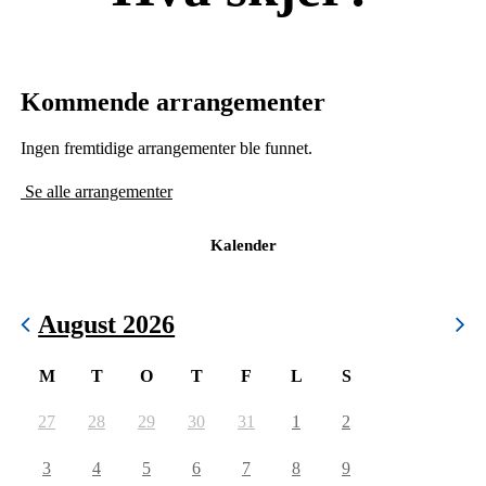
Kommende arrangementer
Ingen fremtidige arrangementer ble funnet.
Se alle arrangementer
Kalender
August 2026
M
T
O
T
F
L
S
27
28
29
30
31
1
2
3
4
5
6
7
8
9