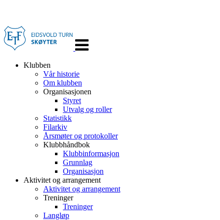
Veksle
navigasjon
Klubben
Vår historie
Om klubben
Organisasjonen
Styret
Utvalg og roller
Statistikk
Filarkiv
Årsmøter og protokoller
Klubbhåndbok
Klubbinformasjon
Grunnlag
Organisasjon
Aktivitet og arrangement
Aktivitet og arrangement
Treninger
Treninger
Langløp