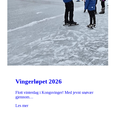
Vingerløpet 2026
Flott vinterdag i Kongsvinger! Med jevnt snøvær
gjennom…
Les mer