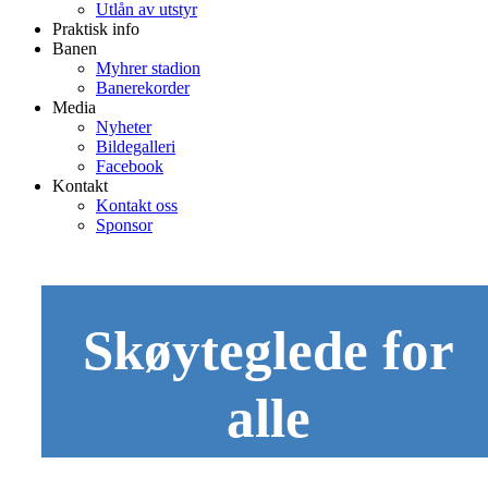
Utlån av utstyr
Praktisk info
Banen
Myhrer stadion
Banerekorder
Media
Nyheter
Bildegalleri
Facebook
Kontakt
Kontakt oss
Sponsor
Skøyteglede for
alle