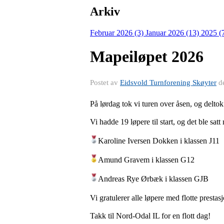
Arkiv
Februar 2026 (3)
Januar 2026 (13)
2025 (
Mapeiløpet 2026
Postet av
Eidsvold Turnforening Skøyter
d
På lørdag tok vi turen over åsen, og delto
Vi hadde 19 løpere til start, og det ble sa
Karoline Iversen Dokken i klassen J11
Amund Gravem i klassen G12
Andreas Rye Ørbæk i klassen GJB
Vi gratulerer alle løpere med flotte prestas
Takk til Nord-Odal IL for en flott dag!