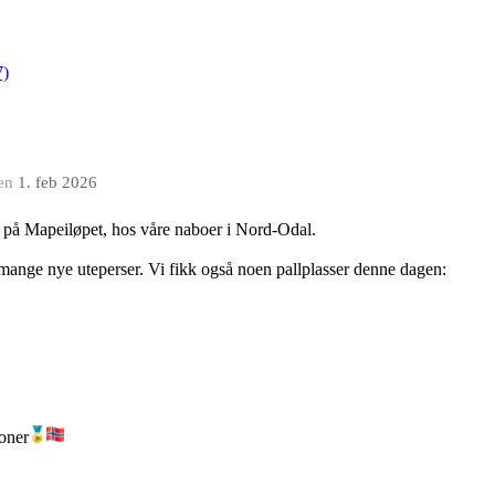
7)
en
1. feb 2026
k på Mapeiløpet, hos våre naboer i Nord-Odal.
tt mange nye uteperser. Vi fikk også noen pallplasser denne dagen:
joner