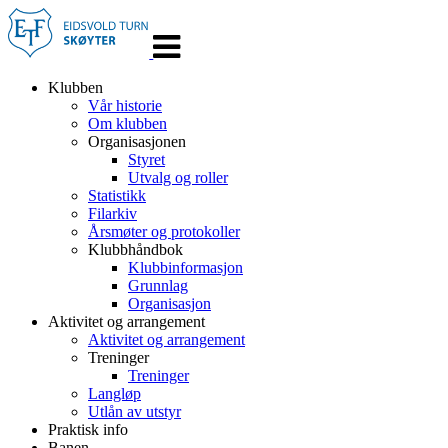
Veksle
navigasjon
Klubben
Vår historie
Om klubben
Organisasjonen
Styret
Utvalg og roller
Statistikk
Filarkiv
Årsmøter og protokoller
Klubbhåndbok
Klubbinformasjon
Grunnlag
Organisasjon
Aktivitet og arrangement
Aktivitet og arrangement
Treninger
Treninger
Langløp
Utlån av utstyr
Praktisk info
Banen