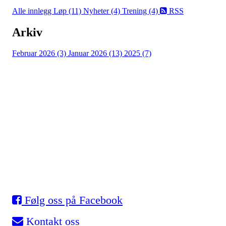
Alle innlegg
Løp (11)
Nyheter (4)
Trening (4)
RSS
Arkiv
Februar 2026 (3)
Januar 2026 (13)
2025 (7)
Eidsvold Turnforening
Skøyter
Myhrer stadion, 2080 Eidsvoll
Org. nr.: 993 531 901
Følg oss på Facebook
Kontakt oss