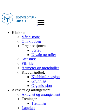
Veksle
navigasjon
Klubben
Vår historie
Om klubben
Organisasjonen
Styret
Utvalg og roller
Statistikk
Filarkiv
Årsmøter og protokoller
Klubbhåndbok
Klubbinformasjon
Grunnlag
Organisasjon
Aktivitet og arrangement
Aktivitet og arrangement
Treninger
Treninger
Langløp