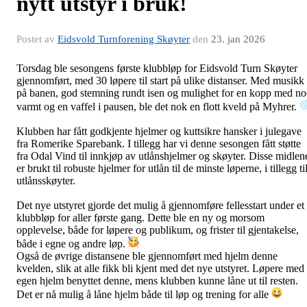
nytt utstyr i bruk!
Postet av
Eidsvold Turnforening Skøyter
den
23. jan 2026
Torsdag ble sesongens første klubbløp for Eidsvold Turn Skøyter
gjennomført, med 30 løpere til start på ulike distanser. Med musikk
på banen, god stemning rundt isen og mulighet for en kopp med no
varmt og en vaffel i pausen, ble det nok en flott kveld på Myhrer.
Klubben har fått godkjente hjelmer og kuttsikre hansker i julegave
fra Romerike Sparebank. I tillegg har vi denne sesongen fått støtte
fra Odal Vind til innkjøp av utlånshjelmer og skøyter. Disse midlen
er brukt til robuste hjelmer for utlån til de minste løperne, i tillegg ti
utlånsskøyter.
Det nye utstyret gjorde det mulig å gjennomføre fellesstart under et
klubbløp for aller første gang. Dette ble en ny og morsom
opplevelse, både for løpere og publikum, og frister til gjentakelse,
både i egne og andre løp.
Også de øvrige distansene ble gjennomført med hjelm denne
kvelden, slik at alle fikk bli kjent med det nye utstyret. Løpere med
egen hjelm benyttet denne, mens klubben kunne låne ut til resten.
Det er nå mulig å låne hjelm både til løp og trening for alle