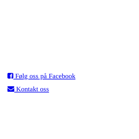
Eidsvold Turnforening
Skøyter
Myhrer stadion, 2080 Eidsvoll
Org. nr.: 993 531 901
Følg oss på Facebook
Kontakt oss