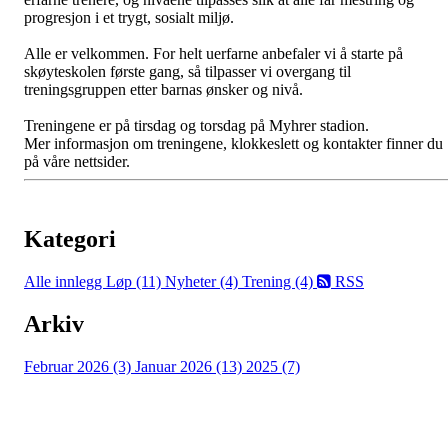
progresjon i et trygt, sosialt miljø.
Alle er velkommen. For helt uerfarne anbefaler vi å starte på
skøyteskolen første gang, så tilpasser vi overgang til
treningsgruppen etter barnas ønsker og nivå.
Treningene er på tirsdag og torsdag på Myhrer stadion.
Mer informasjon om treningene, klokkeslett og kontakter finner du
på våre nettsider.
Kategori
Alle innlegg
Løp (11)
Nyheter (4)
Trening (4)
RSS
Arkiv
Februar 2026 (3)
Januar 2026 (13)
2025 (7)