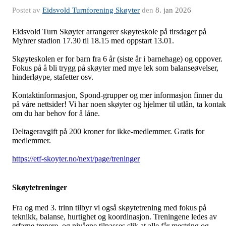
Postet av
Eidsvold Turnforening Skøyter
den
8. jan 2026
Eidsvold Turn Skøyter arrangerer skøyteskole på tirsdager på
Myhrer stadion 17.30 til 18.15 med oppstart 13.01.
Skøyteskolen er for barn fra 6 år (siste år i barnehage) og oppover.
Fokus på å bli trygg på skøyter med mye lek som balanseøvelser,
hinderløype, stafetter osv.
Kontaktinformasjon, Spond-grupper og mer informasjon finner du
på våre nettsider! Vi har noen skøyter og hjelmer til utlån, ta kontak
om du har behov for å låne.
Deltageravgift på 200 kroner for ikke-medlemmer. Gratis for
medlemmer.
https://etf-skoyter.no/next/page/treninger
Skøytetreninger
Fra og med 3. trinn tilbyr vi også skøytetrening med fokus på
teknikk, balanse, hurtighet og koordinasjon. Treningene ledes av
erfarne trenere, og nivåene tilpasses slik at alle får mestring og